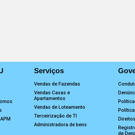
U
Serviços
Gove
Vendas de Fazendas
Conduta
Vendas Casas e
Denúnci
Apartamentos
Somos
Polític
Vendas de Loteamento
s
Polític
Terceirização de TI
CAPM
Direito
Administradora de bens
Registr
de Den