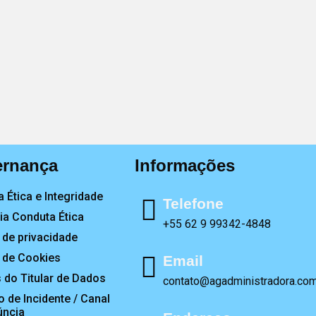
rnança
Informações
 Ética e Integridade
Telefone
a Conduta Ética
+55 62 9 99342-4848
a de privacidade
a de Cookies
Email
s do Titular de Dados
contato@agadministradora.com
o de Incidente / Canal
úncia