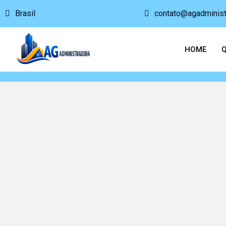
Brasil
contato@agadminist
HOME
Q