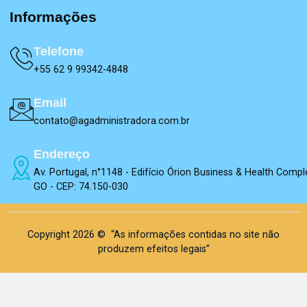
Informações
Telefone
+55 62 9 99342-4848
Email
contato@agadministradora.com.br
Endereço
Av. Portugal, n°1148 - Edifício Órion Business & Health Compl
GO - CEP: 74.150-030
Copyright 2026 © “As informações contidas no site não
produzem efeitos legais”