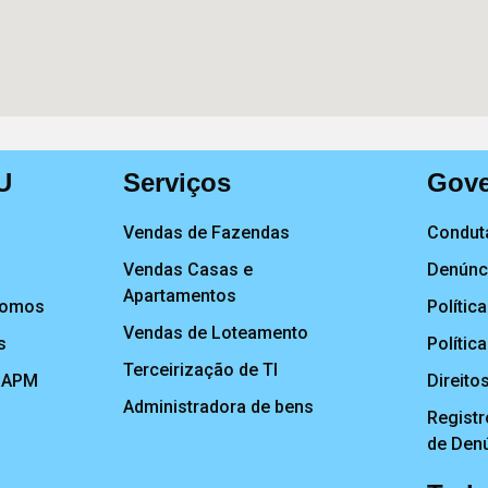
U
Serviços
Gove
Vendas de Fazendas
Conduta
Vendas Casas e
Denúnci
Apartamentos
Somos
Polític
Vendas de Loteamento
s
Polític
Terceirização de TI
CAPM
Direito
Administradora de bens
Registr
de Den