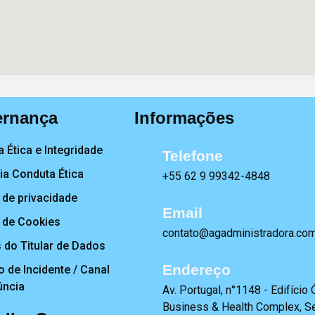
rnança
Informações
 Ética e Integridade
Telefone
a Conduta Ética
+55 62 9 99342-4848
a de privacidade
Email
a de Cookies
contato@agadministradora.com
s do Titular de Dados
Endereço
o de Incidente / Canal
úncia
Av. Portugal, n°1148 - Edifício 
Business & Health Complex, Se