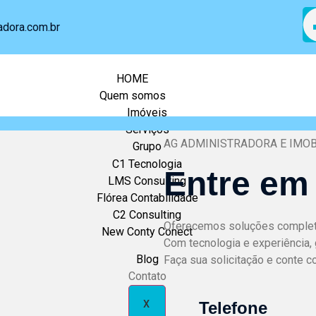
adora.com.br
HOME
Quem somos
Imóveis
Serviços
AG ADMINISTRADORA E IMOB
Grupo
C1 Tecnologia
Entre em
LMS Consulting
Flórea Contabilidade
C2 Consulting
Oferecemos soluções completa
New Conty Conect
Com tecnologia e experiência, 
Blog
Faça sua solicitação e conte c
Contato
X
Telefone